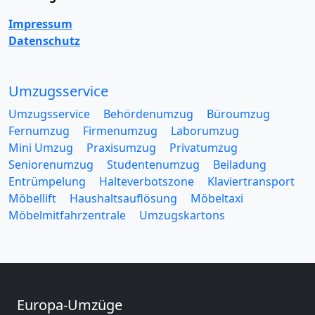
Impressum
Datenschutz
Umzugsservice
Umzugsservice
Behördenumzug
Büroumzug
Fernumzug
Firmenumzug
Laborumzug
Mini Umzug
Praxisumzug
Privatumzug
Seniorenumzug
Studentenumzug
Beiladung
Entrümpelung
Halteverbotszone
Klaviertransport
Möbellift
Haushaltsauflösung
Möbeltaxi
Möbelmitfahrzentrale
Umzugskartons
Europa-Umzüge