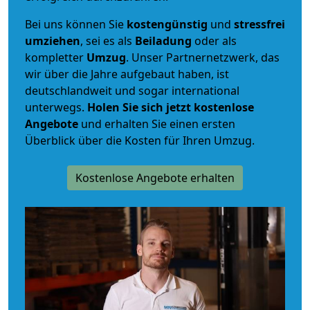
Bei uns können Sie
kostengünstig
und
stressfrei
umziehen
, sei es als
Beiladung
oder als
kompletter
Umzug
. Unser Partnernetzwerk, das
wir über die Jahre aufgebaut haben, ist
deutschlandweit und sogar international
unterwegs.
Holen Sie sich jetzt kostenlose
Angebote
und erhalten Sie einen ersten
Überblick über die Kosten für Ihren Umzug.
Kostenlose Angebote erhalten