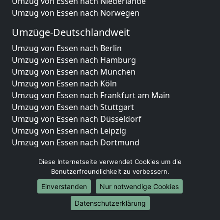
Umzug von Essen nach Niederlande
Umzug von Essen nach Norwegen
Umzüge-Deutschlandweit
Umzug von Essen nach Berlin
Umzug von Essen nach Hamburg
Umzug von Essen nach München
Umzug von Essen nach Köln
Umzug von Essen nach Frankfurt am Main
Umzug von Essen nach Stuttgart
Umzug von Essen nach Düsseldorf
Umzug von Essen nach Leipzig
Umzug von Essen nach Dortmund
Umzug von Essen nach Essen
Diese Internetseite verwendet Cookies um die
Umzug von Essen nach Bremen
Benutzerfreundlichkeit zu verbessern.
Umzug von Essen nach Dresden
Einverstanden
Nur notwendige Cookies
Umzug von Essen nach Hannover
Umzug von Essen nach Nürnberg
Datenschutzerklärung
Umzug von Essen nach Duisburg