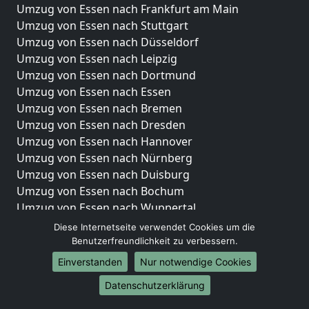
Umzug von Essen nach Frankfurt am Main
Umzug von Essen nach Stuttgart
Umzug von Essen nach Düsseldorf
Umzug von Essen nach Leipzig
Umzug von Essen nach Dortmund
Umzug von Essen nach Essen
Umzug von Essen nach Bremen
Umzug von Essen nach Dresden
Umzug von Essen nach Hannover
Umzug von Essen nach Nürnberg
Umzug von Essen nach Duisburg
Umzug von Essen nach Bochum
Umzug von Essen nach Wuppertal
Umzug von Essen nach Bielefeld
Diese Internetseite verwendet Cookies um die
Umzug von Essen nach Bonn
Benutzerfreundlichkeit zu verbessern.
Umzug von Essen nach Münster
Einverstanden
Nur notwendige Cookies
Internationale-Umzüge
Datenschutzerklärung
Umzug von Essen nach Brasilien