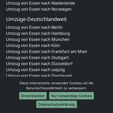
Umzug von Essen nach Niederlande
Umzug von Essen nach Norwegen
Umzüge-Deutschlandweit
Umzug von Essen nach Berlin
Umzug von Essen nach Hamburg
Umzug von Essen nach München
Umzug von Essen nach Köln
Umzug von Essen nach Frankfurt am Main
Umzug von Essen nach Stuttgart
Umzug von Essen nach Düsseldorf
Umzug von Essen nach Leipzig
Umzug von Essen nach Dortmund
Umzug von Essen nach Essen
Diese Internetseite verwendet Cookies um die
Umzug von Essen nach Bremen
Benutzerfreundlichkeit zu verbessern.
Umzug von Essen nach Dresden
Einverstanden
Nur notwendige Cookies
Umzug von Essen nach Hannover
Datenschutzerklärung
Umzug von Essen nach Nürnberg
Umzug von Essen nach Duisburg