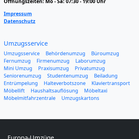
Öffnungszeiten:
Mo - Sa: 07:30 - 19:00 Uhr
Impressum
Datenschutz
Umzugsservice
Umzugsservice
Behördenumzug
Büroumzug
Fernumzug
Firmenumzug
Laborumzug
Mini Umzug
Praxisumzug
Privatumzug
Seniorenumzug
Studentenumzug
Beiladung
Entrümpelung
Halteverbotszone
Klaviertransport
Möbellift
Haushaltsauflösung
Möbeltaxi
Möbelmitfahrzentrale
Umzugskartons
Europa-Umzüge