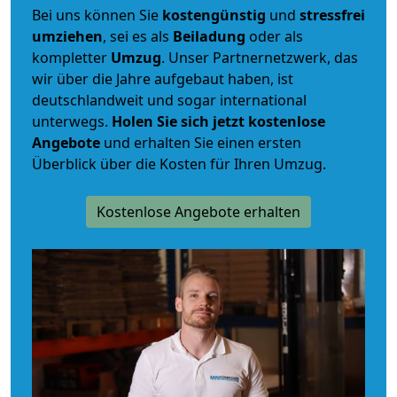
Bei uns können Sie
kostengünstig
und
stressfrei
umziehen
, sei es als
Beiladung
oder als
kompletter
Umzug
. Unser Partnernetzwerk, das
wir über die Jahre aufgebaut haben, ist
deutschlandweit und sogar international
unterwegs.
Holen Sie sich jetzt kostenlose
Angebote
und erhalten Sie einen ersten
Überblick über die Kosten für Ihren Umzug.
Kostenlose Angebote erhalten