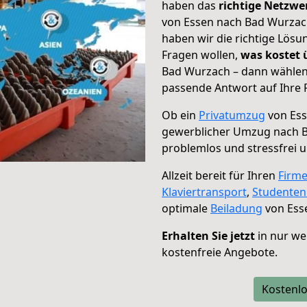
haben das
richtige Netzw
von Essen nach Bad Wurzach
haben wir die richtige Lösu
Fragen wollen,
was kostet
Bad Wurzach – dann wählen 
passende Antwort auf Ihre 
Ob ein
Privatumzug
von Ess
gewerblicher Umzug nach 
problemlos und stressfrei 
Allzeit bereit für Ihren
Firm
Klaviertransport
,
Studente
optimale
Beiladung
von Ess
Erhalten Sie jetzt
in nur we
kostenfreie Angebote.
Kostenlo