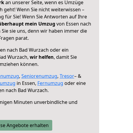
erk
an unserer Seite, wenn es Umzüge
 geht! Wenn Sie nicht weiterwissen –
ng für Sie! Wenn Sie Antworten auf Ihre
 überhaupt mein Umzug
von Essen nach
Sie sie uns, denn wir haben immer die
Fragen parat.
en nach Bad Wurzach oder ein
Bad Wurzach,
wir helfen
, damit Sie
umziehen können.
enumzug
,
Seniorenumzug
,
Tresor
– &
numzug
in Essen,
Fernumzug
oder eine
en nach Bad Wurzach.
nigen Minuten unverbindliche und
se Angebote erhalten