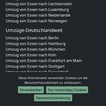
Umzug von Essen nach Liechtenstein
Umzug von Essen nach Luxemburg
Umzug von Essen nach Niederlande
Umzug von Essen nach Norwegen
Umzüge-Deutschlandweit
Umzug von Essen nach Berlin
Umzug von Essen nach Hamburg
Umzug von Essen nach München
Umzug von Essen nach Köln
Umzug von Essen nach Frankfurt am Main
Umzug von Essen nach Stuttgart
Umzug von Essen nach Düsseldorf
Umzug von Essen nach Leipzig
Diese Internetseite verwendet Cookies um die
Umzug von Essen nach Dortmund
Benutzerfreundlichkeit zu verbessern.
Umzug von Essen nach Essen
Einverstanden
Nur notwendige Cookies
Umzug von Essen nach Bremen
Datenschutzerklärung
Umzug von Essen nach Dresden
Umzug von Essen nach Hannover