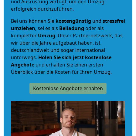
und Ausrüstung verfügt, um den Umzug
erfolgreich durchzuführen.
Bei uns können Sie
kostengünstig
und
stressfrei
umziehen
, sei es als
Beiladung
oder als
kompletter
Umzug
. Unser Partnernetzwerk, das
wir über die Jahre aufgebaut haben, ist
deutschlandweit und sogar international
unterwegs.
Holen Sie sich jetzt kostenlose
Angebote
und erhalten Sie einen ersten
Überblick über die Kosten für Ihren Umzug.
Kostenlose Angebote erhalten