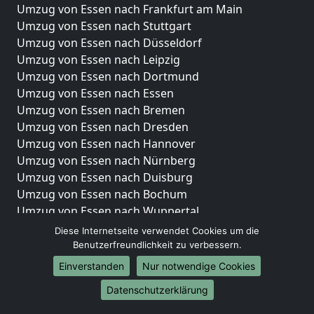
Umzug von Essen nach Frankfurt am Main
Umzug von Essen nach Stuttgart
Umzug von Essen nach Düsseldorf
Umzug von Essen nach Leipzig
Umzug von Essen nach Dortmund
Umzug von Essen nach Essen
Umzug von Essen nach Bremen
Umzug von Essen nach Dresden
Umzug von Essen nach Hannover
Umzug von Essen nach Nürnberg
Umzug von Essen nach Duisburg
Umzug von Essen nach Bochum
Umzug von Essen nach Wuppertal
Umzug von Essen nach Bielefeld
Diese Internetseite verwendet Cookies um die
Umzug von Essen nach Bonn
Benutzerfreundlichkeit zu verbessern.
Umzug von Essen nach Münster
Einverstanden
Nur notwendige Cookies
Internationale-Umzüge
Datenschutzerklärung
Umzug von Essen nach Brasilien