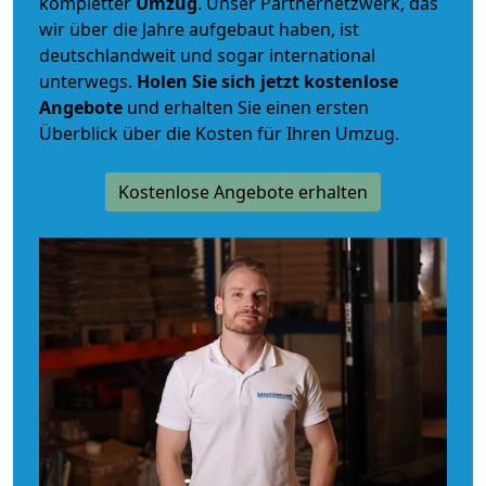
kompletter
Umzug
. Unser Partnernetzwerk, das
wir über die Jahre aufgebaut haben, ist
deutschlandweit und sogar international
unterwegs.
Holen Sie sich jetzt kostenlose
Angebote
und erhalten Sie einen ersten
Überblick über die Kosten für Ihren Umzug.
Kostenlose Angebote erhalten