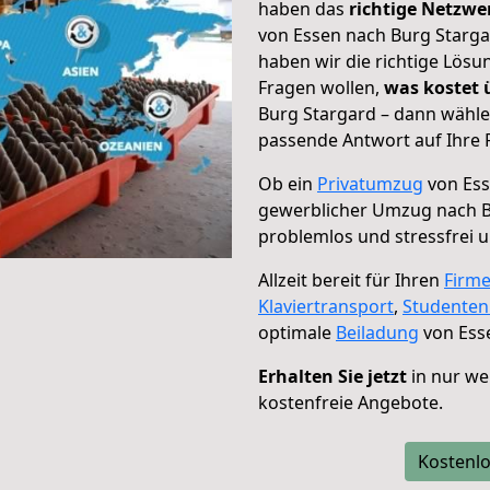
haben das
richtige Netzw
von Essen nach Burg Starga
haben wir die richtige Lösu
Fragen wollen,
was kostet
Burg Stargard – dann wähle
passende Antwort auf Ihre 
Ob ein
Privatumzug
von Ess
gewerblicher Umzug nach B
problemlos und stressfrei 
Allzeit bereit für Ihren
Firm
Klaviertransport
,
Studente
optimale
Beiladung
von Ess
Erhalten Sie jetzt
in nur we
kostenfreie Angebote.
Kostenlo