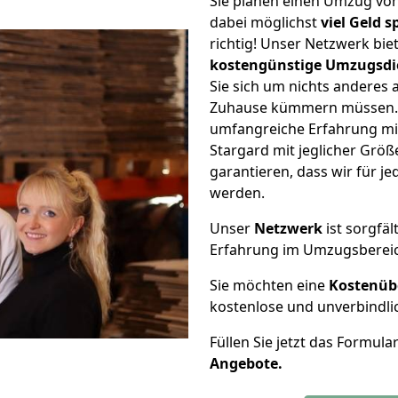
Sie planen einen Umzug vo
dabei möglichst
viel Geld 
richtig! Unser Netzwerk bi
kostengünstige Umzugsdi
Sie sich um nichts anderes 
Zuhause kümmern müssen. W
umfangreiche Erfahrung m
Stargard mit jeglicher Gr
garantieren, dass wir für j
werden.
Unser
Netzwerk
ist sorgfäl
Erfahrung im Umzugsberei
Sie möchten eine
Kostenüb
kostenlose und unverbindli
Füllen Sie jetzt das Formula
Angebote.