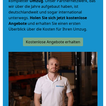
kompletter
Umzug
. Unser Partnernetzwerk, das
wir über die Jahre aufgebaut haben, ist
deutschlandweit und sogar international
unterwegs.
Holen Sie sich jetzt kostenlose
Angebote
und erhalten Sie einen ersten
Überblick über die Kosten für Ihren Umzug.
Kostenlose Angebote erhalten