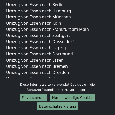
Umzug von Essen nach Berlin
Umzug von Essen nach Hamburg
Umzug von Essen nach München
Umzug von Essen nach Köln
Umzug von Essen nach Frankfurt am Main
Umzug von Essen nach Stuttgart
Umzug von Essen nach Düsseldorf
Umzug von Essen nach Leipzig
Umzug von Essen nach Dortmund
Umzug von Essen nach Essen
Umzug von Essen nach Bremen
Umzug von Essen nach Dresden
Umzug von Essen nach Hannover
Umzug von Essen nach Nürnberg
Diese Internetseite verwendet Cookies um die
Benutzerfreundlichkeit zu verbessern.
Umzug von Essen nach Duisburg
Umzug von Essen nach Bochum
Einverstanden
Nur notwendige Cookies
Umzug von Essen nach Wuppertal
Datenschutzerklärung
Umzug von Essen nach Bielefeld