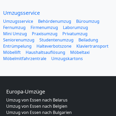
Umzugsservice
Umzugsservice
Behördenumzug
Büroumzug
Fernumzug
Firmenumzug
Laborumzug
Mini Umzug
Praxisumzug
Privatumzug
Seniorenumzug
Studentenumzug
Beiladung
Entrümpelung
Halteverbotszone
Klaviertransport
Möbellift
Haushaltsauflösung
Möbeltaxi
Möbelmitfahrzentrale
Umzugskartons
Europa-Umzüge
Umzug von Essen nach Belarus
Umzug von Essen nach Belgien
Umzug von Essen nach Bulgarien