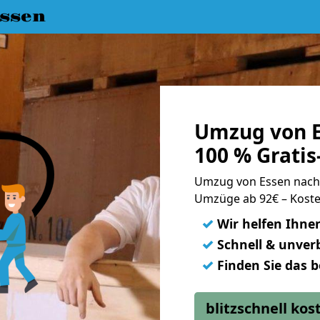
ssen
Umzug von E
100 % Grati
Umzug von Essen nach
Umzüge ab 92€ – Koste
✓
Wir helfen Ihne
✓
Schnell & unverb
✓
Finden Sie das 
blitzschnell ko