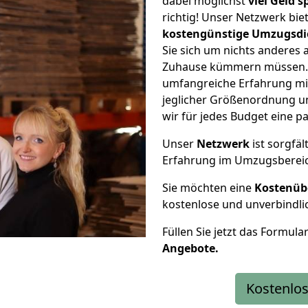
dabei möglichst
viel Geld 
richtig! Unser Netzwerk bi
kostengünstige Umzugsdi
Sie sich um nichts anderes 
Zuhause kümmern müssen. W
umfangreiche Erfahrung mi
jeglicher Größenordnung u
wir für jedes Budget eine 
Unser
Netzwerk
ist sorgfäl
Erfahrung im Umzugsberei
Sie möchten eine
Kostenüb
kostenlose und unverbindli
Füllen Sie jetzt das Formula
Angebote.
Kostenlos