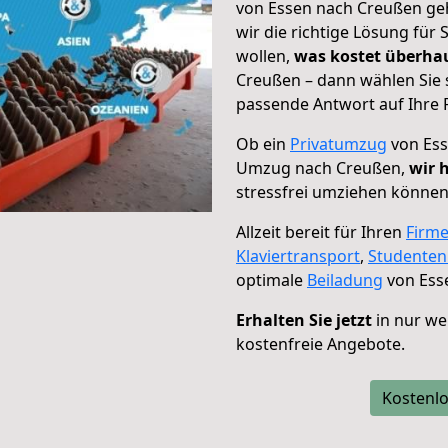
von Essen nach Creußen geh
wir die richtige Lösung für
wollen,
was kostet überh
Creußen – dann wählen Sie 
passende Antwort auf Ihre 
Ob ein
Privatumzug
von Ess
Umzug nach Creußen,
wir 
stressfrei umziehen können
Allzeit bereit für Ihren
Firm
Klaviertransport
,
Studente
optimale
Beiladung
von Ess
Erhalten Sie jetzt
in nur we
kostenfreie Angebote.
Kostenlo