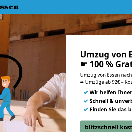
ssen
Umzug von E
☛ 100 % Gra
Umzug von Essen nac
➨ Umzüge ab 92€ – Kos
✓
Wir helfen Ihne
✓
Schnell & unverb
✓
Finden Sie das 
blitzschnell ko