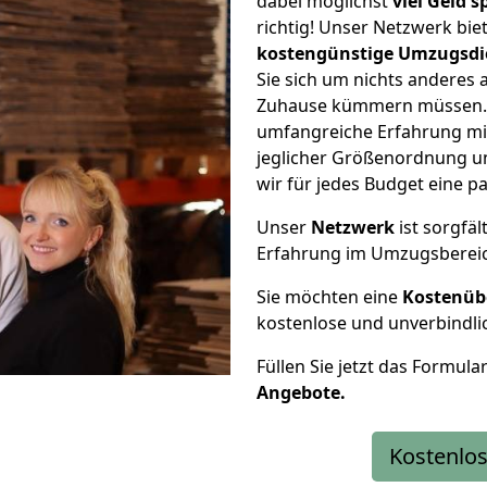
dabei möglichst
viel Geld 
richtig! Unser Netzwerk bi
kostengünstige Umzugsdi
Sie sich um nichts anderes 
Zuhause kümmern müssen. W
umfangreiche Erfahrung m
jeglicher Größenordnung u
wir für jedes Budget eine 
Unser
Netzwerk
ist sorgfäl
Erfahrung im Umzugsberei
Sie möchten eine
Kostenüb
kostenlose und unverbindli
Füllen Sie jetzt das Formula
Angebote.
Kostenlos