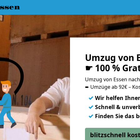
ssen
Umzug von E
☛ 100 % Gra
Umzug von Essen nac
➨ Umzüge ab 92€ – Kos
✓
Wir helfen Ihne
✓
Schnell & unverb
✓
Finden Sie das 
blitzschnell ko