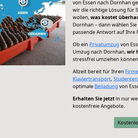
von Essen nach Dornhan geh
wir die richtige Lösung für
wollen,
was kostet überh
Dornhan – dann wählen Sie 
passende Antwort auf Ihre 
Ob ein
Privatumzug
von Ess
Umzug nach Dornhan,
wir 
stressfrei umziehen können
Allzeit bereit für Ihren
Firm
Klaviertransport
,
Studente
optimale
Beiladung
von Ess
Erhalten Sie jetzt
in nur we
kostenfreie Angebote.
Kostenlo