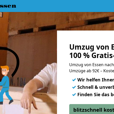
ssen
Umzug von E
100 % Grati
Umzug von Essen nach
Umzüge ab 92€ – Koste
✓
Wir helfen Ihne
✓
Schnell & unverb
✓
Finden Sie das 
blitzschnell ko