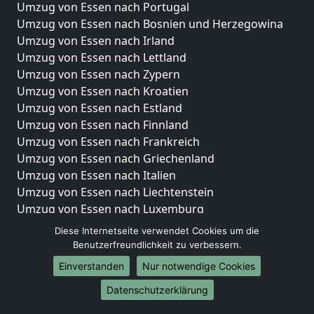
Umzug von Essen nach Portugal
Umzug von Essen nach Bosnien und Herzegowina
Umzug von Essen nach Irland
Umzug von Essen nach Lettland
Umzug von Essen nach Zypern
Umzug von Essen nach Kroatien
Umzug von Essen nach Estland
Umzug von Essen nach Finnland
Umzug von Essen nach Frankreich
Umzug von Essen nach Griechenland
Umzug von Essen nach Italien
Umzug von Essen nach Liechtenstein
Umzug von Essen nach Luxemburg
Umzug von Essen nach Niederlande
Diese Internetseite verwendet Cookies um die
Umzug von Essen nach Norwegen
Benutzerfreundlichkeit zu verbessern.
Einverstanden
Nur notwendige Cookies
Umzüge-Deutschlandweit
Datenschutzerklärung
Umzug von Essen nach Berlin
Umzug von Essen nach Hamburg