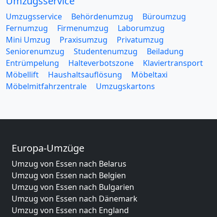
Umzugsservice
Umzugsservice
Behördenumzug
Büroumzug
Fernumzug
Firmenumzug
Laborumzug
Mini Umzug
Praxisumzug
Privatumzug
Seniorenumzug
Studentenumzug
Beiladung
Entrümpelung
Halteverbotszone
Klaviertransport
Möbellift
Haushaltsauflösung
Möbeltaxi
Möbelmitfahrzentrale
Umzugskartons
Europa-Umzüge
Umzug von Essen nach Belarus
Umzug von Essen nach Belgien
Umzug von Essen nach Bulgarien
Umzug von Essen nach Dänemark
Umzug von Essen nach England