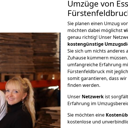
Umzüge von Ess
Fürstenfeldbruc
Sie planen einen Umzug vo
möchten dabei möglichst
v
genau richtig! Unser Netzw
kostengünstige Umzugsdi
Sie sich um nichts anderes 
Zuhause kümmern müssen. W
umfangreiche Erfahrung m
Fürstenfeldbruck mit jegl
somit garantieren, dass wi
finden werden.
Unser
Netzwerk
ist sorgfäl
Erfahrung im Umzugsberei
Sie möchten eine
Kostenüb
kostenlose und unverbindli