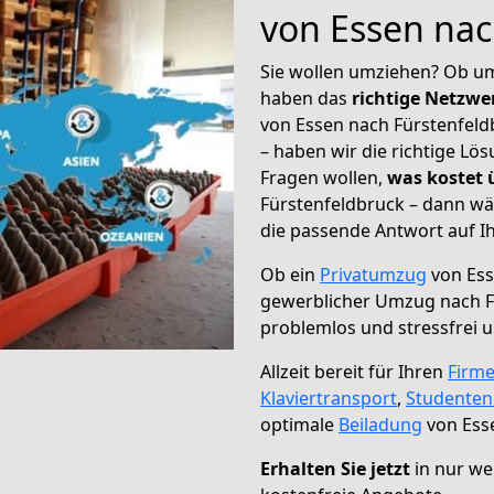
von Essen nac
Sie wollen umziehen? Ob um
haben das
richtige Netzw
von Essen nach Fürstenfeld
– haben wir die richtige Lö
Fragen wollen,
was kostet
Fürstenfeldbruck – dann wä
die passende Antwort auf Ih
Ob ein
Privatumzug
von Ess
gewerblicher Umzug nach F
problemlos und stressfrei 
Allzeit bereit für Ihren
Firm
Klaviertransport
,
Studente
optimale
Beiladung
von Esse
Erhalten Sie jetzt
in nur we