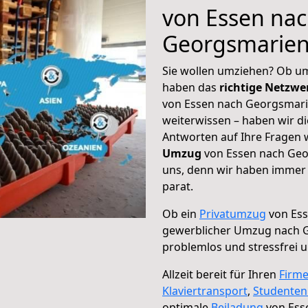
von Essen na
Georgsmarien
Sie wollen umziehen? Ob um
haben das
richtige Netzw
von Essen nach Georgsmarie
weiterwissen – haben wir di
Antworten auf Ihre Fragen 
Umzug
von Essen nach Geo
uns, denn wir haben immer 
parat.
Ob ein
Privatumzug
von Ess
gewerblicher Umzug nach 
problemlos und stressfrei 
Allzeit bereit für Ihren
Firm
Klaviertransport
,
Studente
optimale
Beiladung
von Ess