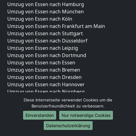
Umzug von Essen nach Hamburg
Umzug von Essen nach München
Umzug von Essen nach Köln
Umzug von Essen nach Frankfurt am Main
Umzug von Essen nach Stuttgart
Umzug von Essen nach Düsseldorf
Umzug von Essen nach Leipzig
Umzug von Essen nach Dortmund
Umzug von Essen nach Essen
Umzug von Essen nach Bremen
Umzug von Essen nach Dresden
Umzug von Essen nach Hannover
Umzug von Essen nach Nürnberg
Umzug von Essen nach Duisburg
Diese Internetseite verwendet Cookies um die
Umzug von Essen nach Bochum
Benutzerfreundlichkeit zu verbessern.
Umzug von Essen nach Wuppertal
Einverstanden
Nur notwendige Cookies
Umzug von Essen nach Bielefeld
Datenschutzerklärung
Umzug von Essen nach Bonn
Umzug von Essen nach Münster