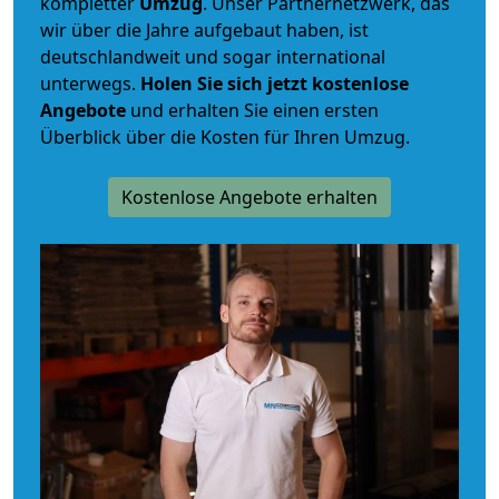
kompletter
Umzug
. Unser Partnernetzwerk, das
wir über die Jahre aufgebaut haben, ist
deutschlandweit und sogar international
unterwegs.
Holen Sie sich jetzt kostenlose
Angebote
und erhalten Sie einen ersten
Überblick über die Kosten für Ihren Umzug.
Kostenlose Angebote erhalten