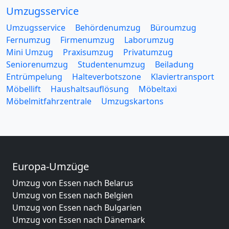
Umzugsservice
Umzugsservice
Behördenumzug
Büroumzug
Fernumzug
Firmenumzug
Laborumzug
Mini Umzug
Praxisumzug
Privatumzug
Seniorenumzug
Studentenumzug
Beiladung
Entrümpelung
Halteverbotszone
Klaviertransport
Möbellift
Haushaltsauflösung
Möbeltaxi
Möbelmitfahrzentrale
Umzugskartons
Europa-Umzüge
Umzug von Essen nach Belarus
Umzug von Essen nach Belgien
Umzug von Essen nach Bulgarien
Umzug von Essen nach Dänemark