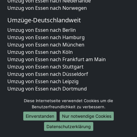
Umzug von Essen nach Niederlande
Umzug von Essen nach Norwegen
Umzüge-Deutschlandweit
Umzug von Essen nach Berlin
Umzug von Essen nach Hamburg
Umzug von Essen nach München
Umzug von Essen nach Köln
Umzug von Essen nach Frankfurt am Main
Umzug von Essen nach Stuttgart
Umzug von Essen nach Düsseldorf
Umzug von Essen nach Leipzig
Umzug von Essen nach Dortmund
Umzug von Essen nach Essen
Diese Internetseite verwendet Cookies um die
Umzug von Essen nach Bremen
Benutzerfreundlichkeit zu verbessern.
Umzug von Essen nach Dresden
Einverstanden
Nur notwendige Cookies
Umzug von Essen nach Hannover
Umzug von Essen nach Nürnberg
Datenschutzerklärung
Umzug von Essen nach Duisburg