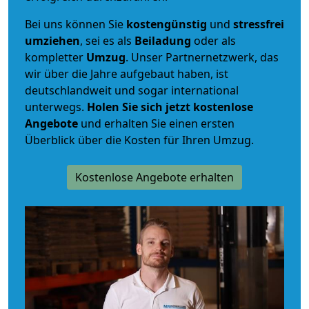
Bei uns können Sie
kostengünstig
und
stressfrei
umziehen
, sei es als
Beiladung
oder als
kompletter
Umzug
. Unser Partnernetzwerk, das
wir über die Jahre aufgebaut haben, ist
deutschlandweit und sogar international
unterwegs.
Holen Sie sich jetzt kostenlose
Angebote
und erhalten Sie einen ersten
Überblick über die Kosten für Ihren Umzug.
Kostenlose Angebote erhalten