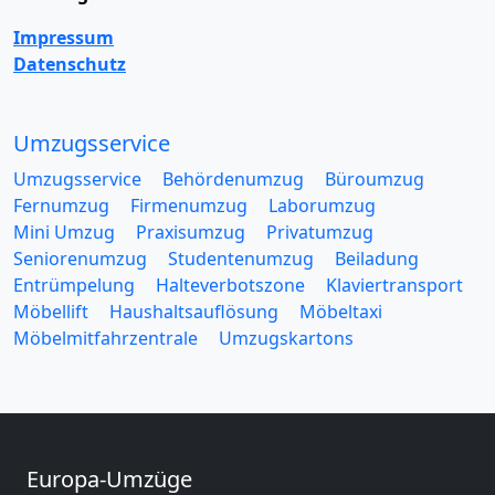
Impressum
Datenschutz
Umzugsservice
Umzugsservice
Behördenumzug
Büroumzug
Fernumzug
Firmenumzug
Laborumzug
Mini Umzug
Praxisumzug
Privatumzug
Seniorenumzug
Studentenumzug
Beiladung
Entrümpelung
Halteverbotszone
Klaviertransport
Möbellift
Haushaltsauflösung
Möbeltaxi
Möbelmitfahrzentrale
Umzugskartons
Europa-Umzüge