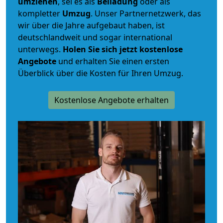
umziehen
, sei es als
Beiladung
oder als
kompletter
Umzug
. Unser Partnernetzwerk, das
wir über die Jahre aufgebaut haben, ist
deutschlandweit und sogar international
unterwegs.
Holen Sie sich jetzt kostenlose
Angebote
und erhalten Sie einen ersten
Überblick über die Kosten für Ihren Umzug.
Kostenlose Angebote erhalten