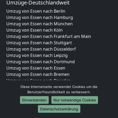
Umzüge-Deutschlandweit
Umzug von Essen nach Berlin
Umzug von Essen nach Hamburg
Umzug von Essen nach München
Umzug von Essen nach Köln
Umzug von Essen nach Frankfurt am Main
Umzug von Essen nach Stuttgart
Umzug von Essen nach Düsseldorf
Umzug von Essen nach Leipzig
Umzug von Essen nach Dortmund
Umzug von Essen nach Essen
Umzug von Essen nach Bremen
Umzug von Essen nach Dresden
Umzug von Essen nach Hannover
Diese Internetseite verwendet Cookies um die
Benutzerfreundlichkeit zu verbessern.
Umzug von Essen nach Nürnberg
Umzug von Essen nach Duisburg
Einverstanden
Nur notwendige Cookies
Umzug von Essen nach Bochum
Datenschutzerklärung
Umzug von Essen nach Wuppertal