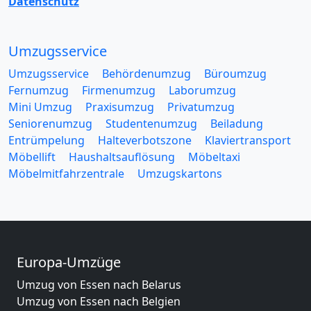
Datenschutz
Umzugsservice
Umzugsservice
Behördenumzug
Büroumzug
Fernumzug
Firmenumzug
Laborumzug
Mini Umzug
Praxisumzug
Privatumzug
Seniorenumzug
Studentenumzug
Beiladung
Entrümpelung
Halteverbotszone
Klaviertransport
Möbellift
Haushaltsauflösung
Möbeltaxi
Möbelmitfahrzentrale
Umzugskartons
Europa-Umzüge
Umzug von Essen nach Belarus
Umzug von Essen nach Belgien