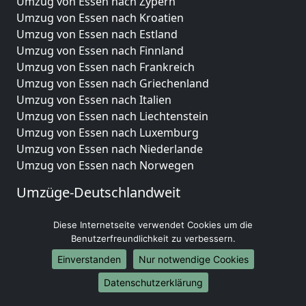
Umzug von Essen nach Zypern
Umzug von Essen nach Kroatien
Umzug von Essen nach Estland
Umzug von Essen nach Finnland
Umzug von Essen nach Frankreich
Umzug von Essen nach Griechenland
Umzug von Essen nach Italien
Umzug von Essen nach Liechtenstein
Umzug von Essen nach Luxemburg
Umzug von Essen nach Niederlande
Umzug von Essen nach Norwegen
Umzüge-Deutschlandweit
Umzug von Essen nach Berlin
Diese Internetseite verwendet Cookies um die
Umzug von Essen nach Hamburg
Benutzerfreundlichkeit zu verbessern.
Umzug von Essen nach München
Einverstanden
Nur notwendige Cookies
Umzug von Essen nach Köln
Umzug von Essen nach Frankfurt am Main
Datenschutzerklärung
Umzug von Essen nach Stuttgart