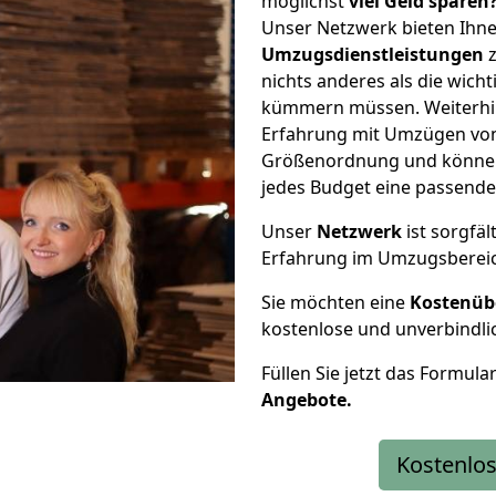
möglichst
viel Geld sparen
Unser Netzwerk bieten Ihn
Umzugsdienstleistungen
z
nichts anderes als die wic
kümmern müssen. Weiterhin
Erfahrung mit Umzügen von 
Größenordnung und können 
jedes Budget eine passende
Unser
Netzwerk
ist sorgfäl
Erfahrung im Umzugsberei
Sie möchten eine
Kostenüb
kostenlose und unverbindli
Füllen Sie jetzt das Formula
Angebote.
Kostenlos