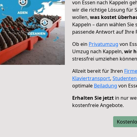
von Essen nach Kappeln geh
wir die richtige Lösung für
wollen,
was kostet überh
Kappeln – dann wählen Sie 
passende Antwort auf Ihre 
Ob ein
Privatumzug
von Ess
Umzug nach Kappeln,
wir h
stressfrei umziehen können
Allzeit bereit für Ihren
Firm
Klaviertransport
,
Studente
optimale
Beiladung
von Ess
Erhalten Sie jetzt
in nur we
kostenfreie Angebote.
Kostenlo