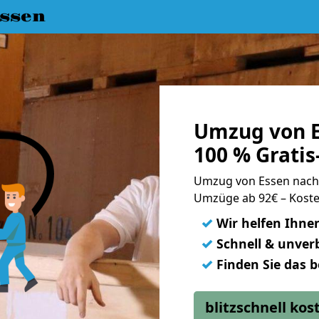
ssen
Umzug von E
100 % Grati
Umzug von Essen nach
Umzüge ab 92€ – Koste
✓
Wir helfen Ihne
✓
Schnell & unverb
✓
Finden Sie das 
blitzschnell ko