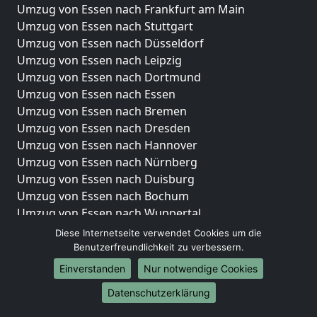
Umzug von Essen nach Frankfurt am Main
Umzug von Essen nach Stuttgart
Umzug von Essen nach Düsseldorf
Umzug von Essen nach Leipzig
Umzug von Essen nach Dortmund
Umzug von Essen nach Essen
Umzug von Essen nach Bremen
Umzug von Essen nach Dresden
Umzug von Essen nach Hannover
Umzug von Essen nach Nürnberg
Umzug von Essen nach Duisburg
Umzug von Essen nach Bochum
Umzug von Essen nach Wuppertal
Umzug von Essen nach Bielefeld
Diese Internetseite verwendet Cookies um die
Umzug von Essen nach Bonn
Benutzerfreundlichkeit zu verbessern.
Umzug von Essen nach Münster
Einverstanden
Nur notwendige Cookies
Internationale-Umzüge
Datenschutzerklärung
Umzug von Essen nach Brasilien