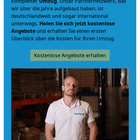
kompletter
Umzug
. Unser Partnernetzwerk, das
wir über die Jahre aufgebaut haben, ist
deutschlandweit und sogar international
unterwegs.
Holen Sie sich jetzt kostenlose
Angebote
und erhalten Sie einen ersten
Überblick über die Kosten für Ihren Umzug.
Kostenlose Angebote erhalten