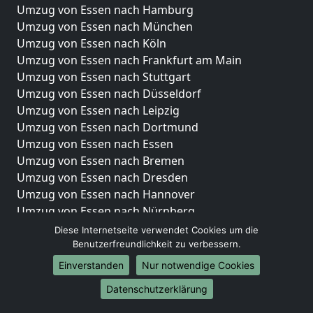
Umzug von Essen nach Hamburg
Umzug von Essen nach München
Umzug von Essen nach Köln
Umzug von Essen nach Frankfurt am Main
Umzug von Essen nach Stuttgart
Umzug von Essen nach Düsseldorf
Umzug von Essen nach Leipzig
Umzug von Essen nach Dortmund
Umzug von Essen nach Essen
Umzug von Essen nach Bremen
Umzug von Essen nach Dresden
Umzug von Essen nach Hannover
Umzug von Essen nach Nürnberg
Umzug von Essen nach Duisburg
Diese Internetseite verwendet Cookies um die
Umzug von Essen nach Bochum
Benutzerfreundlichkeit zu verbessern.
Umzug von Essen nach Wuppertal
Einverstanden
Nur notwendige Cookies
Umzug von Essen nach Bielefeld
Datenschutzerklärung
Umzug von Essen nach Bonn
Umzug von Essen nach Münster