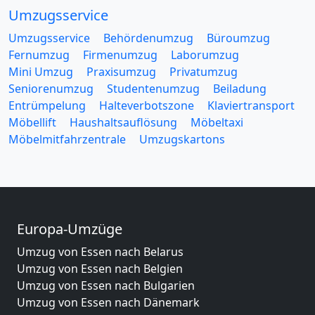
Umzugsservice
Umzugsservice
Behördenumzug
Büroumzug
Fernumzug
Firmenumzug
Laborumzug
Mini Umzug
Praxisumzug
Privatumzug
Seniorenumzug
Studentenumzug
Beiladung
Entrümpelung
Halteverbotszone
Klaviertransport
Möbellift
Haushaltsauflösung
Möbeltaxi
Möbelmitfahrzentrale
Umzugskartons
Europa-Umzüge
Umzug von Essen nach Belarus
Umzug von Essen nach Belgien
Umzug von Essen nach Bulgarien
Umzug von Essen nach Dänemark