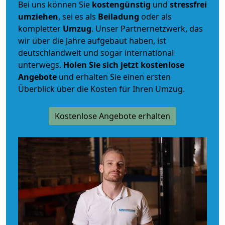
Bei uns können Sie
kostengünstig
und
stressfrei
umziehen
, sei es als
Beiladung
oder als
kompletter
Umzug
. Unser Partnernetzwerk, das
wir über die Jahre aufgebaut haben, ist
deutschlandweit und sogar international
unterwegs.
Holen Sie sich jetzt kostenlose
Angebote
und erhalten Sie einen ersten
Überblick über die Kosten für Ihren Umzug.
Kostenlose Angebote erhalten