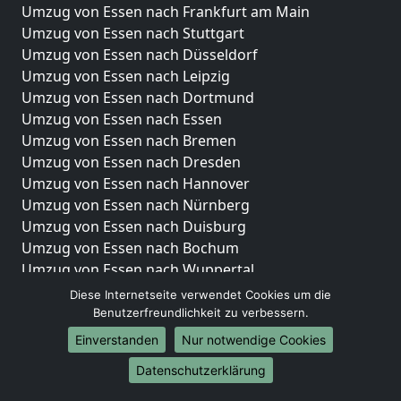
Umzug von Essen nach Frankfurt am Main
Umzug von Essen nach Stuttgart
Umzug von Essen nach Düsseldorf
Umzug von Essen nach Leipzig
Umzug von Essen nach Dortmund
Umzug von Essen nach Essen
Umzug von Essen nach Bremen
Umzug von Essen nach Dresden
Umzug von Essen nach Hannover
Umzug von Essen nach Nürnberg
Umzug von Essen nach Duisburg
Umzug von Essen nach Bochum
Umzug von Essen nach Wuppertal
Umzug von Essen nach Bielefeld
Diese Internetseite verwendet Cookies um die
Umzug von Essen nach Bonn
Benutzerfreundlichkeit zu verbessern.
Umzug von Essen nach Münster
Einverstanden
Nur notwendige Cookies
Internationale-Umzüge
Datenschutzerklärung
Umzug von Essen nach Brasilien