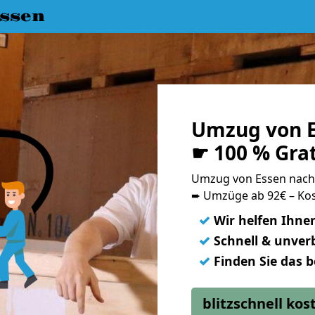
ssen
Umzug von 
☛ 100 % Gra
Umzug von Essen nac
➨ Umzüge ab 92€ – Kos
✓
Wir helfen Ihne
✓
Schnell & unverb
✓
Finden Sie das 
blitzschnell ko