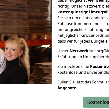
dabei möglichst
viel Geld 
richtig! Unser Netzwerk bi
kostengünstige Umzugsdi
Sie sich um nichts anderes 
Zuhause kümmern müssen. W
umfangreiche Erfahrung m
mit jeglicher Größenordnun
dass wir für jedes Budget 
Unser
Netzwerk
ist sorgfäl
Erfahrung im Umzugsberei
Sie möchten eine
Kostenüb
kostenlose und unverbindli
Füllen Sie jetzt das Formula
Angebote.
Kostenlos