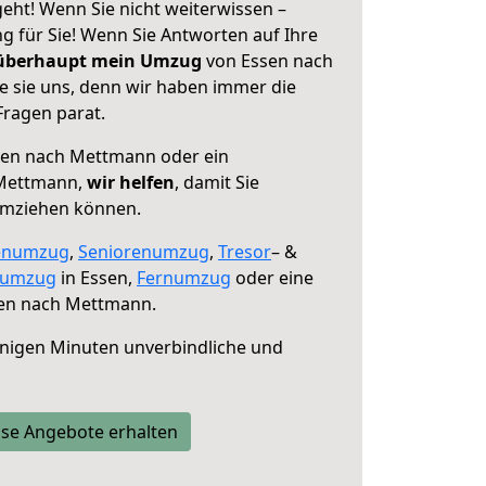
ht! Wenn Sie nicht weiterwissen –
ng für Sie! Wenn Sie Antworten auf Ihre
 überhaupt mein Umzug
von Essen nach
 sie uns, denn wir haben immer die
Fragen parat.
en nach Mettmann oder ein
 Mettmann,
wir helfen
, damit Sie
umziehen können.
enumzug
,
Seniorenumzug
,
Tresor
– &
numzug
in Essen,
Fernumzug
oder eine
en nach Mettmann.
nigen Minuten unverbindliche und
se Angebote erhalten