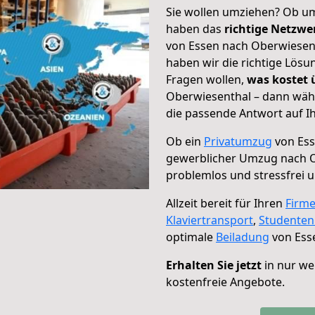
Sie wollen umziehen? Ob um
haben das
richtige Netzw
von Essen nach Oberwiesent
haben wir die richtige Lösu
Fragen wollen,
was kostet
Oberwiesenthal – dann wähl
die passende Antwort auf Ih
Ob ein
Privatumzug
von Ess
gewerblicher Umzug nach 
problemlos und stressfrei 
Allzeit bereit für Ihren
Firm
Klaviertransport
,
Studente
optimale
Beiladung
von Ess
Erhalten Sie jetzt
in nur we
kostenfreie Angebote.