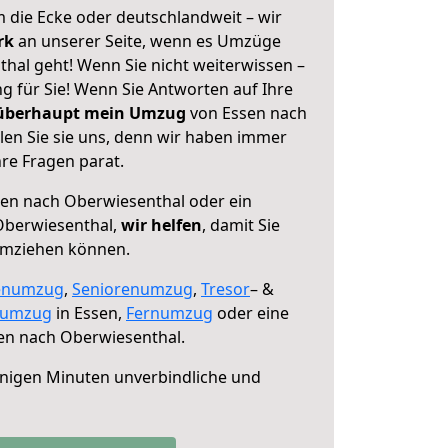
 die Ecke oder deutschlandweit – wir
erk
an unserer Seite, wenn es Umzüge
hal geht! Wenn Sie nicht weiterwissen –
ng für Sie! Wenn Sie Antworten auf Ihre
 überhaupt mein Umzug
von Essen nach
en Sie sie uns, denn wir haben immer
re Fragen parat.
en nach Oberwiesenthal oder ein
Oberwiesenthal,
wir helfen
, damit Sie
umziehen können.
enumzug
,
Seniorenumzug
,
Tresor
– &
numzug
in Essen,
Fernumzug
oder eine
en nach Oberwiesenthal.
nigen Minuten unverbindliche und