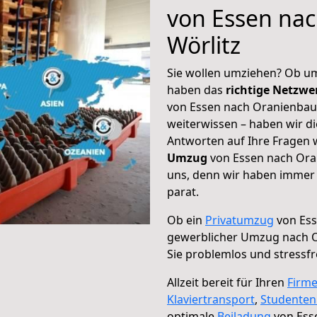
von Essen na
Wörlitz
Sie wollen umziehen? Ob um
haben das
richtige Netzw
von Essen nach Oranienbaum
weiterwissen – haben wir di
Antworten auf Ihre Fragen 
Umzug
von Essen nach Oran
uns, denn wir haben immer 
parat.
Ob ein
Privatumzug
von Ess
gewerblicher Umzug nach 
Sie problemlos und stressf
Allzeit bereit für Ihren
Firm
Klaviertransport
,
Studente
optimale
Beiladung
von Ess