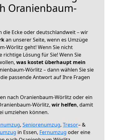
ch Oranienbaum-
 die Ecke oder deutschlandweit – wir
erk
an unserer Seite, wenn es Umzüge
-Wörlitz geht! Wenn Sie nicht
e richtige Lösung für Sie! Wenn Sie
wollen,
was kostet überhaupt mein
ienbaum-Wörlitz – dann wählen Sie sie
die passende Antwort auf Ihre Fragen
en nach Oranienbaum-Wörlitz oder ein
Oranienbaum-Wörlitz,
wir helfen
, damit
rei umziehen können.
enumzug
,
Seniorenumzug
,
Tresor
– &
numzug
in Essen,
Fernumzug
oder eine
en nach Oranienbaum-Wörlitz.