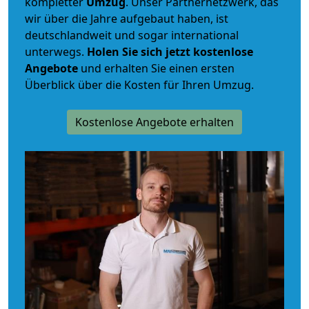
kompletter
Umzug
. Unser Partnernetzwerk, das
wir über die Jahre aufgebaut haben, ist
deutschlandweit und sogar international
unterwegs.
Holen Sie sich jetzt kostenlose
Angebote
und erhalten Sie einen ersten
Überblick über die Kosten für Ihren Umzug.
Kostenlose Angebote erhalten