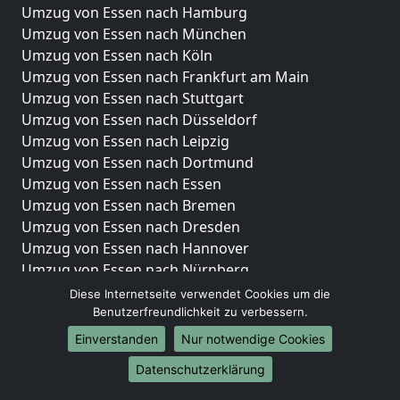
Umzug von Essen nach Hamburg
Umzug von Essen nach München
Umzug von Essen nach Köln
Umzug von Essen nach Frankfurt am Main
Umzug von Essen nach Stuttgart
Umzug von Essen nach Düsseldorf
Umzug von Essen nach Leipzig
Umzug von Essen nach Dortmund
Umzug von Essen nach Essen
Umzug von Essen nach Bremen
Umzug von Essen nach Dresden
Umzug von Essen nach Hannover
Umzug von Essen nach Nürnberg
Umzug von Essen nach Duisburg
Diese Internetseite verwendet Cookies um die
Umzug von Essen nach Bochum
Benutzerfreundlichkeit zu verbessern.
Umzug von Essen nach Wuppertal
Einverstanden
Nur notwendige Cookies
Umzug von Essen nach Bielefeld
Datenschutzerklärung
Umzug von Essen nach Bonn
Umzug von Essen nach Münster