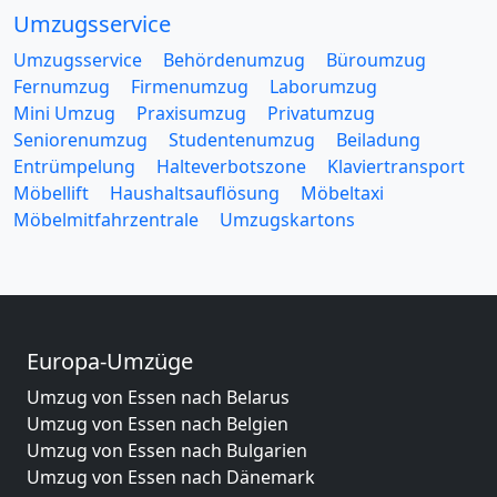
Umzugsservice
Umzugsservice
Behördenumzug
Büroumzug
Fernumzug
Firmenumzug
Laborumzug
Mini Umzug
Praxisumzug
Privatumzug
Seniorenumzug
Studentenumzug
Beiladung
Entrümpelung
Halteverbotszone
Klaviertransport
Möbellift
Haushaltsauflösung
Möbeltaxi
Möbelmitfahrzentrale
Umzugskartons
Europa-Umzüge
Umzug von Essen nach Belarus
Umzug von Essen nach Belgien
Umzug von Essen nach Bulgarien
Umzug von Essen nach Dänemark