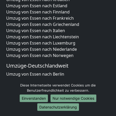
Umzug von Essen nach Estland
Umzug von Essen nach Finnland
Umzug von Essen nach Frankreich
Umzug von Essen nach Griechenland
Umzug von Essen nach Italien
Umzug von Essen nach Liechtenstein
Umzug von Essen nach Luxemburg
Umzug von Essen nach Niederlande
Umzug von Essen nach Norwegen
Umzüge-Deutschlandweit
Umzug von Essen nach Berlin
Umzug von Essen nach Hamburg
Diese Internetseite verwendet Cookies um die
Umzug von Essen nach München
Benutzerfreundlichkeit zu verbessern.
Umzug von Essen nach Köln
Umzug von Essen nach Frankfurt am Main
Einverstanden
Nur notwendige Cookies
Umzug von Essen nach Stuttgart
Datenschutzerklärung
Umzug von Essen nach Düsseldorf