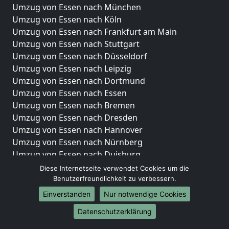
Umzug von Essen nach München
Umzug von Essen nach Köln
Umzug von Essen nach Frankfurt am Main
Umzug von Essen nach Stuttgart
Umzug von Essen nach Düsseldorf
Umzug von Essen nach Leipzig
Umzug von Essen nach Dortmund
Umzug von Essen nach Essen
Umzug von Essen nach Bremen
Umzug von Essen nach Dresden
Umzug von Essen nach Hannover
Umzug von Essen nach Nürnberg
Umzug von Essen nach Duisburg
Umzug von Essen nach Bochum
Diese Internetseite verwendet Cookies um die
Umzug von Essen nach Wuppertal
Benutzerfreundlichkeit zu verbessern.
Umzug von Essen nach Bielefeld
Einverstanden
Nur notwendige Cookies
Umzug von Essen nach Bonn
Datenschutzerklärung
Umzug von Essen nach Münster