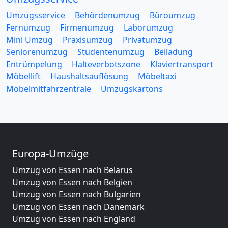
Umzugsservice
Behördenumzug
Büroumzug
Fernumzug
Firmenumzug
Laborumzug
Mini Umzug
Praxisumzug
Privatumzug
Seniorenumzug
Studentenumzug
Beiladung
Entrümpelung
Halteverbotszone
Klaviertransport
Möbellift
Haushaltsauflösung
Möbeltaxi
Möbelmitfahrzentrale
Umzugskartons
Europa-Umzüge
Umzug von Essen nach Belarus
Umzug von Essen nach Belgien
Umzug von Essen nach Bulgarien
Umzug von Essen nach Dänemark
Umzug von Essen nach England