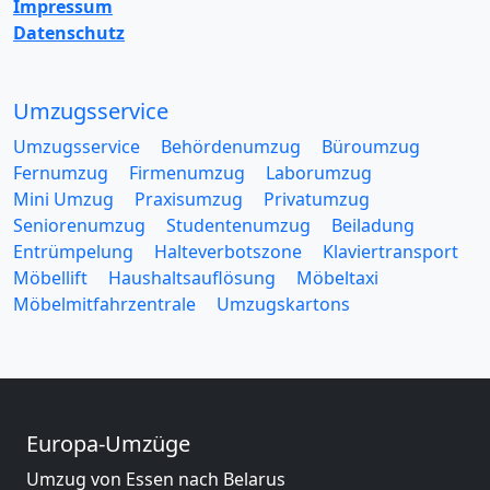
Impressum
Datenschutz
Umzugsservice
Umzugsservice
Behördenumzug
Büroumzug
Fernumzug
Firmenumzug
Laborumzug
Mini Umzug
Praxisumzug
Privatumzug
Seniorenumzug
Studentenumzug
Beiladung
Entrümpelung
Halteverbotszone
Klaviertransport
Möbellift
Haushaltsauflösung
Möbeltaxi
Möbelmitfahrzentrale
Umzugskartons
Europa-Umzüge
Umzug von Essen nach Belarus