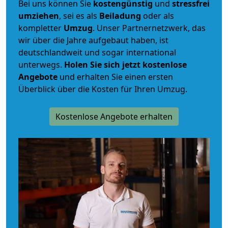
Bei uns können Sie
kostengünstig
und
stressfrei
umziehen
, sei es als
Beiladung
oder als
kompletter
Umzug
. Unser Partnernetzwerk, das
wir über die Jahre aufgebaut haben, ist
deutschlandweit und sogar international
unterwegs.
Holen Sie sich jetzt kostenlose
Angebote
und erhalten Sie einen ersten
Überblick über die Kosten für Ihren Umzug.
Kostenlose Angebote erhalten