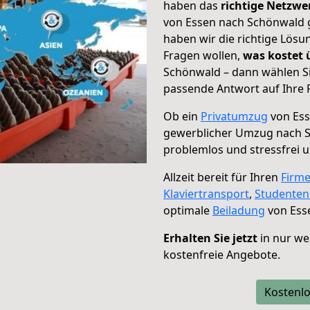
haben das
richtige Netzw
von Essen nach Schönwald g
haben wir die richtige Lösu
Fragen wollen,
was kostet
Schönwald – dann wählen Si
passende Antwort auf Ihre 
Ob ein
Privatumzug
von Ess
gewerblicher Umzug nach 
problemlos und stressfrei 
Allzeit bereit für Ihren
Firm
Klaviertransport
,
Studente
optimale
Beiladung
von Ess
Erhalten Sie jetzt
in nur we
kostenfreie Angebote.
Kostenlo