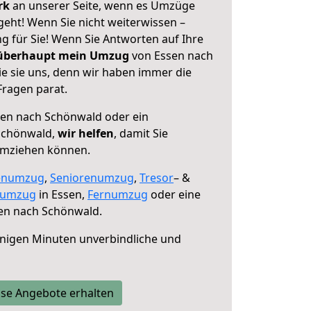
erk
an unserer Seite, wenn es Umzüge
eht! Wenn Sie nicht weiterwissen –
ng für Sie! Wenn Sie Antworten auf Ihre
 überhaupt mein Umzug
von Essen nach
e sie uns, denn wir haben immer die
Fragen parat.
en nach Schönwald oder ein
Schönwald,
wir helfen
, damit Sie
umziehen können.
enumzug
,
Seniorenumzug
,
Tresor
– &
numzug
in Essen,
Fernumzug
oder eine
en nach Schönwald.
nigen Minuten unverbindliche und
se Angebote erhalten