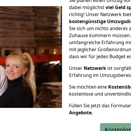
Sie planen einen Umzug vo
dabei möglichst
viel Geld 
richtig! Unser Netzwerk bi
kostengünstige Umzugsdi
Sie sich um nichts anderes 
Zuhause kümmern müssen. W
umfangreiche Erfahrung m
mit jeglicher Größenordnun
dass wir für jedes Budget 
Unser
Netzwerk
ist sorgfäl
Erfahrung im Umzugsberei
Sie möchten eine
Kostenüb
kostenlose und unverbindli
Füllen Sie jetzt das Formula
Angebote.
Kostenlos