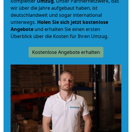
kompletter
Umzug
. Unser Partnernetzwerk, das
wir über die Jahre aufgebaut haben, ist
deutschlandweit und sogar international
unterwegs.
Holen Sie sich jetzt kostenlose
Angebote
und erhalten Sie einen ersten
Überblick über die Kosten für Ihren Umzug.
Kostenlose Angebote erhalten