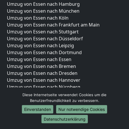
Umzug von Essen nach Hamburg
Umzug von Essen nach München
Umzug von Essen nach Köln
Umzug von Essen nach Frankfurt am Main
Umzug von Essen nach Stuttgart
Umzug von Essen nach Düsseldorf
Umzug von Essen nach Leipzig
Umzug von Essen nach Dortmund
Umzug von Essen nach Essen
Umzug von Essen nach Bremen
Umzug von Essen nach Dresden
Umzug von Essen nach Hannover
Umzug von Essen nach Nürnberg
Umzug von Essen nach Duisburg
Diese Internetseite verwendet Cookies um die
Umzug von Essen nach Bochum
Benutzerfreundlichkeit zu verbessern.
Umzug von Essen nach Wuppertal
Einverstanden
Nur notwendige Cookies
Umzug von Essen nach Bielefeld
Datenschutzerklärung
Umzug von Essen nach Bonn
Umzug von Essen nach Münster