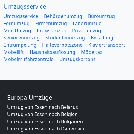
Umzugsservice
Umzugsservice
Behördenumzug
Büroumzug
Fernumzug
Firmenumzug
Laborumzug
Mini Umzug
Praxisumzug
Privatumzug
Seniorenumzug
Studentenumzug
Beiladung
Entrümpelung
Halteverbotszone
Klaviertransport
Möbellift
Haushaltsauflösung
Möbeltaxi
Möbelmitfahrzentrale
Umzugskartons
Europa-Umzüge
Umzug von Essen nach Belarus
Umzug von Essen nach Belgien
Umzug von Essen nach Bulgarien
Umzug von Essen nach Dänemark