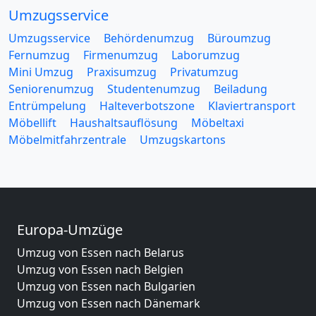
Umzugsservice
Umzugsservice
Behördenumzug
Büroumzug
Fernumzug
Firmenumzug
Laborumzug
Mini Umzug
Praxisumzug
Privatumzug
Seniorenumzug
Studentenumzug
Beiladung
Entrümpelung
Halteverbotszone
Klaviertransport
Möbellift
Haushaltsauflösung
Möbeltaxi
Möbelmitfahrzentrale
Umzugskartons
Europa-Umzüge
Umzug von Essen nach Belarus
Umzug von Essen nach Belgien
Umzug von Essen nach Bulgarien
Umzug von Essen nach Dänemark