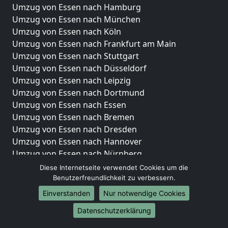
Umzug von Essen nach Hamburg
Umzug von Essen nach München
Umzug von Essen nach Köln
Umzug von Essen nach Frankfurt am Main
Umzug von Essen nach Stuttgart
Umzug von Essen nach Düsseldorf
Umzug von Essen nach Leipzig
Umzug von Essen nach Dortmund
Umzug von Essen nach Essen
Umzug von Essen nach Bremen
Umzug von Essen nach Dresden
Umzug von Essen nach Hannover
Umzug von Essen nach Nürnberg
Umzug von Essen nach Duisburg
Diese Internetseite verwendet Cookies um die
Umzug von Essen nach Bochum
Benutzerfreundlichkeit zu verbessern.
Umzug von Essen nach Wuppertal
Einverstanden
Nur notwendige Cookies
Umzug von Essen nach Bielefeld
Datenschutzerklärung
Umzug von Essen nach Bonn
Umzug von Essen nach Münster