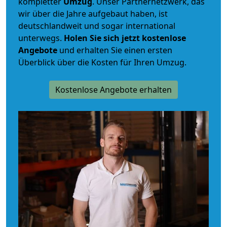
kompletter
Umzug
. Unser Partnernetzwerk, das
wir über die Jahre aufgebaut haben, ist
deutschlandweit und sogar international
unterwegs.
Holen Sie sich jetzt kostenlose
Angebote
und erhalten Sie einen ersten
Überblick über die Kosten für Ihren Umzug.
Kostenlose Angebote erhalten