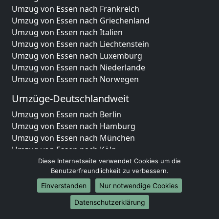
Umzug von Essen nach Frankreich
Umzug von Essen nach Griechenland
Umzug von Essen nach Italien
Umzug von Essen nach Liechtenstein
Umzug von Essen nach Luxemburg
Umzug von Essen nach Niederlande
Umzug von Essen nach Norwegen
Umzüge-Deutschlandweit
Umzug von Essen nach Berlin
Umzug von Essen nach Hamburg
Umzug von Essen nach München
Umzug von Essen nach Köln
Umzug von Essen nach Frankfurt am Main
Diese Internetseite verwendet Cookies um die
Benutzerfreundlichkeit zu verbessern.
Umzug von Essen nach Stuttgart
Umzug von Essen nach Düsseldorf
Einverstanden
Nur notwendige Cookies
Umzug von Essen nach Leipzig
Datenschutzerklärung
Umzug von Essen nach Dortmund