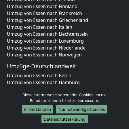
Umzug von Essen nach Finnland
Umzug von Essen nach Frankreich
Umzug von Essen nach Griechenland
Umzug von Essen nach Italien
Umzug von Essen nach Liechtenstein
Umzug von Essen nach Luxemburg
Umzug von Essen nach Niederlande
Umzug von Essen nach Norwegen
Umzüge-Deutschlandweit
Umzug von Essen nach Berlin
Umzug von Essen nach Hamburg
Umzug von Essen nach München
Diese Internetseite verwendet Cookies um die
Umzug von Essen nach Köln
Benutzerfreundlichkeit zu verbessern.
Umzug von Essen nach Frankfurt am Main
Umzug von Essen nach Stuttgart
Einverstanden
Nur notwendige Cookies
Umzug von Essen nach Düsseldorf
Datenschutzerklärung
Umzug von Essen nach Leipzig