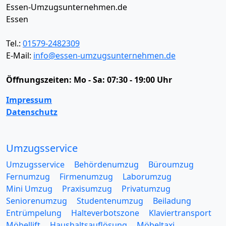
Essen-Umzugsunternehmen.de
Essen
Tel.:
01579-2482309
E-Mail:
info@essen-umzugsunternehmen.de
Öffnungszeiten:
Mo - Sa: 07:30 - 19:00 Uhr
Impressum
Datenschutz
Umzugsservice
Umzugsservice
Behördenumzug
Büroumzug
Fernumzug
Firmenumzug
Laborumzug
Mini Umzug
Praxisumzug
Privatumzug
Seniorenumzug
Studentenumzug
Beiladung
Entrümpelung
Halteverbotszone
Klaviertransport
Möbellift
Haushaltsauflösung
Möbeltaxi