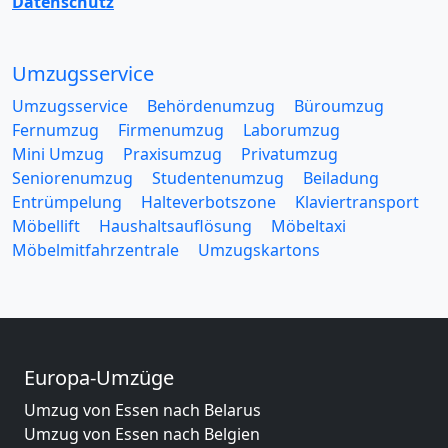
Datenschutz
Umzugsservice
Umzugsservice
Behördenumzug
Büroumzug
Fernumzug
Firmenumzug
Laborumzug
Mini Umzug
Praxisumzug
Privatumzug
Seniorenumzug
Studentenumzug
Beiladung
Entrümpelung
Halteverbotszone
Klaviertransport
Möbellift
Haushaltsauflösung
Möbeltaxi
Möbelmitfahrzentrale
Umzugskartons
Europa-Umzüge
Umzug von Essen nach Belarus
Umzug von Essen nach Belgien