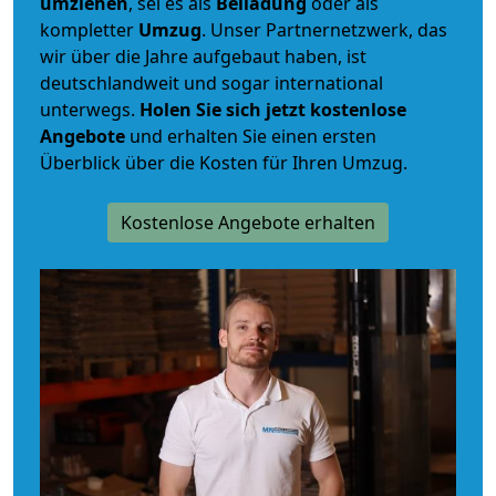
umziehen
, sei es als
Beiladung
oder als
kompletter
Umzug
. Unser Partnernetzwerk, das
wir über die Jahre aufgebaut haben, ist
deutschlandweit und sogar international
unterwegs.
Holen Sie sich jetzt kostenlose
Angebote
und erhalten Sie einen ersten
Überblick über die Kosten für Ihren Umzug.
Kostenlose Angebote erhalten