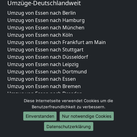
Umzüge-Deutschlandweit
Umzug von Essen nach Berlin
Umzug von Essen nach Hamburg
Umzug von Essen nach München
Umzug von Essen nach Köln
Umzug von Essen nach Frankfurt am Main
Umzug von Essen nach Stuttgart
Umzug von Essen nach Düsseldorf
Umzug von Essen nach Leipzig
Umzug von Essen nach Dortmund
Umzug von Essen nach Essen
Umzug von Essen nach Bremen
Umzug von Essen nach Dresden
Umzug von Essen nach Hannover
Diese Internetseite verwendet Cookies um die
Benutzerfreundlichkeit zu verbessern.
Umzug von Essen nach Nürnberg
Umzug von Essen nach Duisburg
Einverstanden
Nur notwendige Cookies
Umzug von Essen nach Bochum
Datenschutzerklärung
Umzug von Essen nach Wuppertal