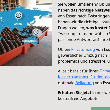
Sie wollen umziehen? Ob um
haben das
richtige Netzw
von Essen nach Twistringen 
haben wir die richtige Lösu
Fragen wollen,
was kostet
Twistringen – dann wählen 
passende Antwort auf Ihre 
Ob ein
Privatumzug
von Ess
gewerblicher Umzug nach T
problemlos und stressfrei 
Allzeit bereit für Ihren
Firm
Klaviertransport
,
Studente
optimale
Beiladung
von Esse
Erhalten Sie jetzt
in nur we
kostenfreie Angebote.