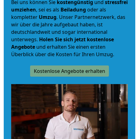
Bei uns können Sie
kostengünstig
und
stressfrei
umziehen
, sei es als
Beiladung
oder als
kompletter
Umzug
. Unser Partnernetzwerk, das
wir über die Jahre aufgebaut haben, ist
deutschlandweit und sogar international
unterwegs.
Holen Sie sich jetzt kostenlose
Angebote
und erhalten Sie einen ersten
Überblick über die Kosten für Ihren Umzug.
Kostenlose Angebote erhalten