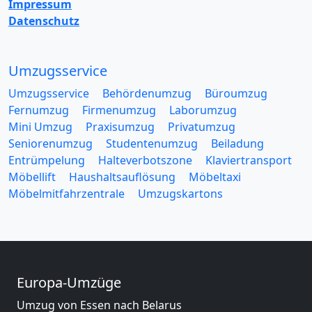
Impressum
Datenschutz
Umzugsservice
Umzugsservice
Behördenumzug
Büroumzug
Fernumzug
Firmenumzug
Laborumzug
Mini Umzug
Praxisumzug
Privatumzug
Seniorenumzug
Studentenumzug
Beiladung
Entrümpelung
Halteverbotszone
Klaviertransport
Möbellift
Haushaltsauflösung
Möbeltaxi
Möbelmitfahrzentrale
Umzugskartons
Europa-Umzüge
Umzug von Essen nach Belarus