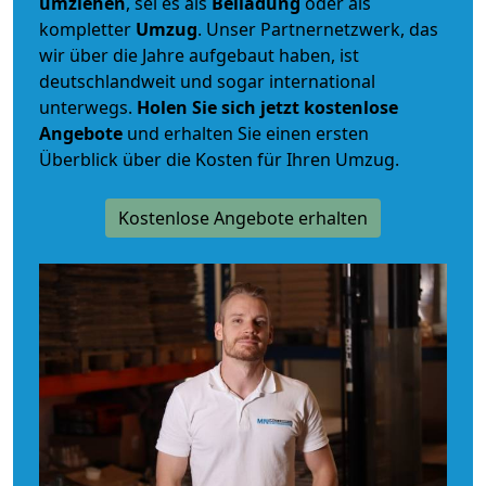
umziehen
, sei es als
Beiladung
oder als
kompletter
Umzug
. Unser Partnernetzwerk, das
wir über die Jahre aufgebaut haben, ist
deutschlandweit und sogar international
unterwegs.
Holen Sie sich jetzt kostenlose
Angebote
und erhalten Sie einen ersten
Überblick über die Kosten für Ihren Umzug.
Kostenlose Angebote erhalten