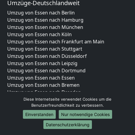
Umzüge-Deutschlandweit
Umzug von Essen nach Berlin
Umzug von Essen nach Hamburg
Umzug von Essen nach München
Umzug von Essen nach Köln
Umzug von Essen nach Frankfurt am Main
Umzug von Essen nach Stuttgart
Umzug von Essen nach Düsseldorf
Umzug von Essen nach Leipzig
Umzug von Essen nach Dortmund
Umzug von Essen nach Essen
Umzug von Essen nach Bremen
Umzug von Essen nach Dresden
Umzug von Essen nach Hannover
Diese Internetseite verwendet Cookies um die
Benutzerfreundlichkeit zu verbessern.
Umzug von Essen nach Nürnberg
Umzug von Essen nach Duisburg
Einverstanden
Nur notwendige Cookies
Umzug von Essen nach Bochum
Datenschutzerklärung
Umzug von Essen nach Wuppertal