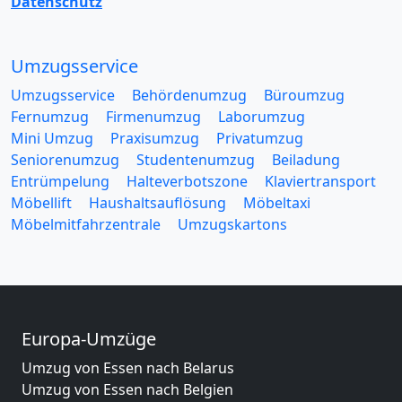
Datenschutz
Umzugsservice
Umzugsservice
Behördenumzug
Büroumzug
Fernumzug
Firmenumzug
Laborumzug
Mini Umzug
Praxisumzug
Privatumzug
Seniorenumzug
Studentenumzug
Beiladung
Entrümpelung
Halteverbotszone
Klaviertransport
Möbellift
Haushaltsauflösung
Möbeltaxi
Möbelmitfahrzentrale
Umzugskartons
Europa-Umzüge
Umzug von Essen nach Belarus
Umzug von Essen nach Belgien