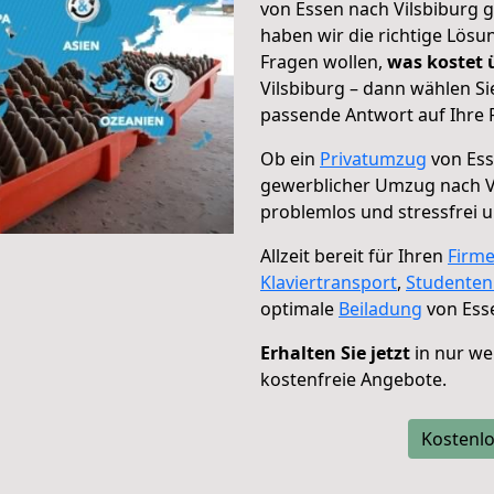
von Essen nach Vilsbiburg g
haben wir die richtige Lösu
Fragen wollen,
was kostet
Vilsbiburg – dann wählen Si
passende Antwort auf Ihre 
Ob ein
Privatumzug
von Ess
gewerblicher Umzug nach V
problemlos und stressfrei 
Allzeit bereit für Ihren
Firm
Klaviertransport
,
Studente
optimale
Beiladung
von Esse
Erhalten Sie jetzt
in nur we
kostenfreie Angebote.
Kostenlo