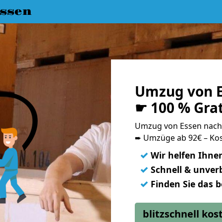
ssen
Umzug von E
☛ 100 % Gra
Umzug von Essen nach
➨ Umzüge ab 92€ – Kos
✓
Wir helfen Ihne
✓
Schnell & unverb
✓
Finden Sie das 
blitzschnell ko