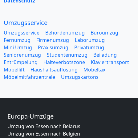
Datenschutz
Umzugsservice
Umzugsservice
Behördenumzug
Büroumzug
Fernumzug
Firmenumzug
Laborumzug
Mini Umzug
Praxisumzug
Privatumzug
Seniorenumzug
Studentenumzug
Beiladung
Entrümpelung
Halteverbotszone
Klaviertransport
Möbellift
Haushaltsauflösung
Möbeltaxi
Möbelmitfahrzentrale
Umzugskartons
Europa-Umzüge
Umzug von Essen nach Belarus
Umzug von Essen nach Belgien