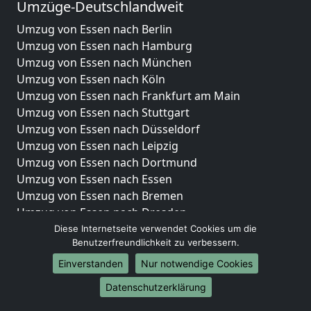
Umzüge-Deutschlandweit
Umzug von Essen nach Berlin
Umzug von Essen nach Hamburg
Umzug von Essen nach München
Umzug von Essen nach Köln
Umzug von Essen nach Frankfurt am Main
Umzug von Essen nach Stuttgart
Umzug von Essen nach Düsseldorf
Umzug von Essen nach Leipzig
Umzug von Essen nach Dortmund
Umzug von Essen nach Essen
Umzug von Essen nach Bremen
Umzug von Essen nach Dresden
Umzug von Essen nach Hannover
Diese Internetseite verwendet Cookies um die
Benutzerfreundlichkeit zu verbessern.
Umzug von Essen nach Nürnberg
Umzug von Essen nach Duisburg
Einverstanden
Nur notwendige Cookies
Umzug von Essen nach Bochum
Datenschutzerklärung
Umzug von Essen nach Wuppertal