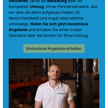
umziehen
, sei es als
Beiladung
oder als
kompletter
Umzug
. Unser Partnernetzwerk, das
wir über die Jahre aufgebaut haben, ist
deutschlandweit und sogar international
unterwegs.
Holen Sie sich jetzt kostenlose
Angebote
und erhalten Sie einen ersten
Überblick über die Kosten für Ihren Umzug.
Kostenlose Angebote erhalten