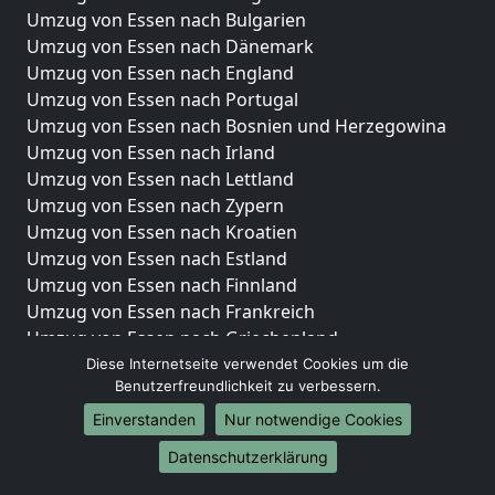
Umzug von Essen nach Bulgarien
Umzug von Essen nach Dänemark
Umzug von Essen nach England
Umzug von Essen nach Portugal
Umzug von Essen nach Bosnien und Herzegowina
Umzug von Essen nach Irland
Umzug von Essen nach Lettland
Umzug von Essen nach Zypern
Umzug von Essen nach Kroatien
Umzug von Essen nach Estland
Umzug von Essen nach Finnland
Umzug von Essen nach Frankreich
Umzug von Essen nach Griechenland
Umzug von Essen nach Italien
Diese Internetseite verwendet Cookies um die
Benutzerfreundlichkeit zu verbessern.
Umzug von Essen nach Liechtenstein
Umzug von Essen nach Luxemburg
Einverstanden
Nur notwendige Cookies
Umzug von Essen nach Niederlande
Datenschutzerklärung
Umzug von Essen nach Norwegen