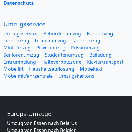
Datenschutz
Umzugsservice
Umzugsservice
Behördenumzug
Büroumzug
Fernumzug
Firmenumzug
Laborumzug
Mini Umzug
Praxisumzug
Privatumzug
Seniorenumzug
Studentenumzug
Beiladung
Entrümpelung
Halteverbotszone
Klaviertransport
Möbellift
Haushaltsauflösung
Möbeltaxi
Möbelmitfahrzentrale
Umzugskartons
Europa-Umzüge
Umzug von Essen nach Belarus
Umzug von Essen nach Belgien