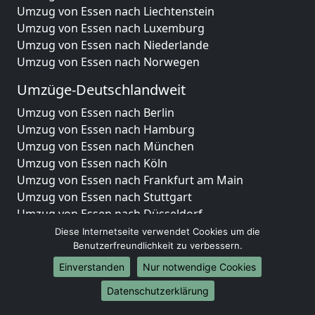
Umzug von Essen nach Liechtenstein
Umzug von Essen nach Luxemburg
Umzug von Essen nach Niederlande
Umzug von Essen nach Norwegen
Umzüge-Deutschlandweit
Umzug von Essen nach Berlin
Umzug von Essen nach Hamburg
Umzug von Essen nach München
Umzug von Essen nach Köln
Umzug von Essen nach Frankfurt am Main
Umzug von Essen nach Stuttgart
Umzug von Essen nach Düsseldorf
Umzug von Essen nach Leipzig
Diese Internetseite verwendet Cookies um die
Umzug von Essen nach Dortmund
Benutzerfreundlichkeit zu verbessern.
Umzug von Essen nach Essen
Einverstanden
Nur notwendige Cookies
Umzug von Essen nach Bremen
Datenschutzerklärung
Umzug von Essen nach Dresden
Umzug von Essen nach Hannover