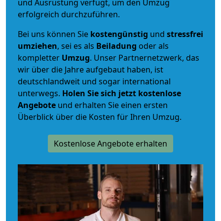
und Ausrüstung verfügt, um den Umzug
erfolgreich durchzuführen.
Bei uns können Sie
kostengünstig
und
stressfrei
umziehen
, sei es als
Beiladung
oder als
kompletter
Umzug
. Unser Partnernetzwerk, das
wir über die Jahre aufgebaut haben, ist
deutschlandweit und sogar international
unterwegs.
Holen Sie sich jetzt kostenlose
Angebote
und erhalten Sie einen ersten
Überblick über die Kosten für Ihren Umzug.
Kostenlose Angebote erhalten