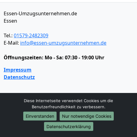
Essen-Umzugsunternehmen.de
Essen
Tel.:
01579-2482309
E-Mail:
info@essen-umzugsunternehmen.de
Öffnungszeiten:
Mo - Sa: 07:30 - 19:00 Uhr
Impressum
Datenschutz
Umzugsservice
Diese Internetseite verwendet Cookies um die
Benutzerfreundlichkeit zu verbessern.
Umzugsservice
Behördenumzug
Büroumzug
Fernumzug
Firmenumzug
Laborumzug
Einverstanden
Nur notwendige Cookies
Mini Umzug
Praxisumzug
Privatumzug
Datenschutzerklärung
Seniorenumzug
Studentenumzug
Beiladung