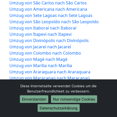
Umzug von São Carlos nach São Carlos
Umzug von Americana nach Americana
Umzug von Sete Lagoas nach Sete Lagoas
Umzug von São Leopoldo nach São Leopoldo
Umzug von Itaboraí nach Itaboraí
Umzug von Itapevi nach Itapevi
Umzug von Divinópolis nach Divinópolis
Umzug von Jacareí nach Jacareí
Umzug von Colombo nach Colombo
Umzug von Magé nach Magé
Umzug von Marília nach Marília
Umzug von Araraquara nach Araraquara
Umzug von Maracanaú nach Maracanaú
Umzug von Hortolândia nach Hortolândia
Diese Internetseite verwendet Cookies um die
Umzug von Presidente Prudente nach Presidente
Benutzerfreundlichkeit zu verbessern.
Prudente
Einverstanden
Nur notwendige Cookies
Umzug von Santa Luzia nach Santa Luzia
Datenschutzerklärung
Umzug von Santarém nach Santarém
Umzug von Marabá nach Marabá