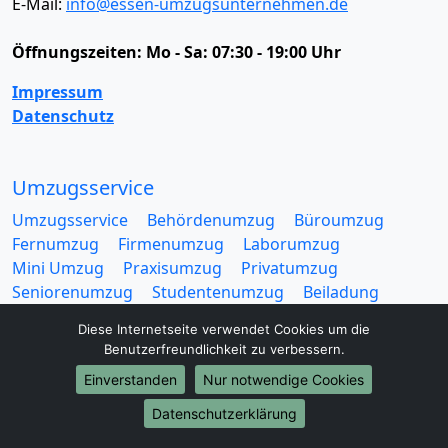
E-Mail:
info@essen-umzugsunternehmen.de
Öffnungszeiten:
Mo - Sa: 07:30 - 19:00 Uhr
Impressum
Datenschutz
Umzugsservice
Umzugsservice
Behördenumzug
Büroumzug
Fernumzug
Firmenumzug
Laborumzug
Mini Umzug
Praxisumzug
Privatumzug
Seniorenumzug
Studentenumzug
Beiladung
Entrümpelung
Halteverbotszone
Klaviertransport
Diese Internetseite verwendet Cookies um die
Möbellift
Haushaltsauflösung
Möbeltaxi
Benutzerfreundlichkeit zu verbessern.
Möbelmitfahrzentrale
Umzugskartons
Einverstanden
Nur notwendige Cookies
Datenschutzerklärung