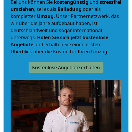
Bei uns können Sie
kostengünstig
und
stressfrei
umziehen
, sei es als
Beiladung
oder als
kompletter
Umzug
. Unser Partnernetzwerk, das
wir über die Jahre aufgebaut haben, ist
deutschlandweit und sogar international
unterwegs.
Holen Sie sich jetzt kostenlose
Angebote
und erhalten Sie einen ersten
Überblick über die Kosten für Ihren Umzug.
Kostenlose Angebote erhalten