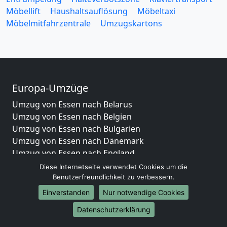
Möbellift
Haushaltsauflösung
Möbeltaxi
Möbelmitfahrzentrale
Umzugskartons
Europa-Umzüge
Umzug von Essen nach Belarus
Umzug von Essen nach Belgien
Umzug von Essen nach Bulgarien
Umzug von Essen nach Dänemark
Umzug von Essen nach England
Umzug von Essen nach Portugal
Diese Internetseite verwendet Cookies um die
Umzug von Essen nach Bosnien und Herzegowina
Benutzerfreundlichkeit zu verbessern.
Umzug von Essen nach Irland
Einverstanden
Nur notwendige Cookies
Umzug von Essen nach Lettland
Datenschutzerklärung
Umzug von Essen nach Zypern
Umzug von Essen nach Kroatien