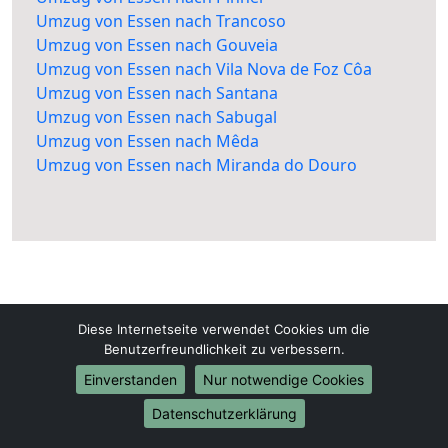
Umzug von Essen nach Trancoso
Umzug von Essen nach Gouveia
Umzug von Essen nach Vila Nova de Foz Côa
Umzug von Essen nach Santana
Umzug von Essen nach Sabugal
Umzug von Essen nach Mêda
Umzug von Essen nach Miranda do Douro
Diese Internetseite verwendet Cookies um die
Essen-Umzugsunternehmen.de
Benutzerfreundlichkeit zu verbessern.
Essen
Einverstanden
Nur notwendige Cookies
Datenschutzerklärung
Tel.:
01579-2482309
E-Mail:
info@essen-umzugsunternehmen.de