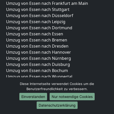
Umzug von Essen nach Frankfurt am Main
Umzug von Essen nach Stuttgart
Umzug von Essen nach Düsseldorf
Umzug von Essen nach Leipzig
Umzug von Essen nach Dortmund
Umzug von Essen nach Essen
Umzug von Essen nach Bremen
Umzug von Essen nach Dresden
Umzug von Essen nach Hannover
Umzug von Essen nach Nürnberg
Umzug von Essen nach Duisburg
Umzug von Essen nach Bochum
Umzug von Essen nach Wuppertal
Umzug von Essen nach Bielefeld
Diese Internetseite verwendet Cookies um die
Umzug von Essen nach Bonn
Benutzerfreundlichkeit zu verbessern.
Umzug von Essen nach Münster
Einverstanden
Nur notwendige Cookies
Internationale-Umzüge
Datenschutzerklärung
Umzug von Essen nach Brasilien